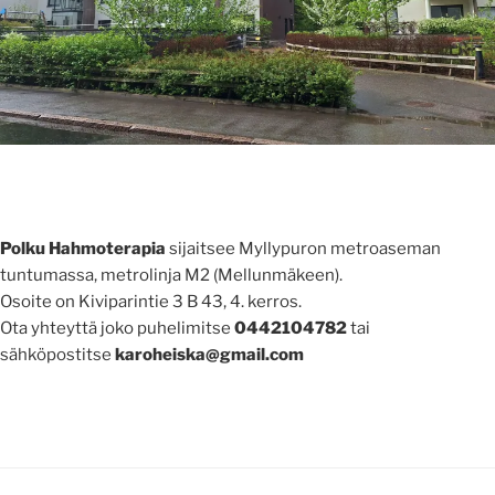
Polku Hahmoterapia
sijaitsee Myllypuron metroaseman
tuntumassa, metrolinja M2 (Mellunmäkeen).
Osoite on Kiviparintie 3 B 43, 4. kerros.
Ota yhteyttä joko puhelimitse
0442104782
tai
sähköpostitse
karoheiska@gmail.com