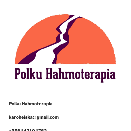
Polku Hahmoterapia
karoheiska@gmail.com
+358442104782